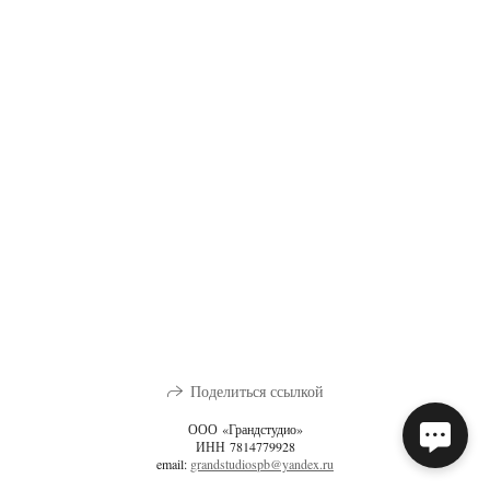
Поделиться ссылкой
ООО «Грандстудио»
ИНН 7814779928
email:
grandstudiospb@yandex.ru