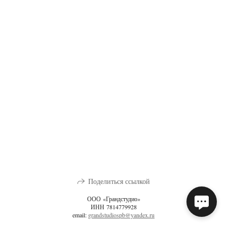
Поделиться ссылкой
ООО «Грандстудио»
ИНН 7814779928
email:
grandstudiospb@yandex.ru